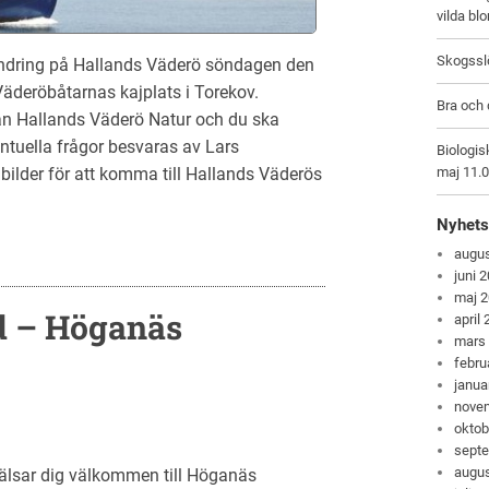
vilda bl
Skogsslö
andring på Hallands Väderö söndagen den
Väderöbåtarnas kajplats i Torekov.
Bra och 
rån Hallands Väderö Natur och du ska
ntuella frågor besvaras av Lars
Biologis
bilder för att komma till Hallands Väderös
maj 11.
Nyhets
augus
juni 
maj 
d – Höganäs
april
mars
febru
janua
nove
oktob
sept
augus
hälsar dig välkommen till Höganäs