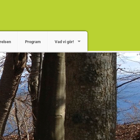
relsen
Program
Vad vi gör!