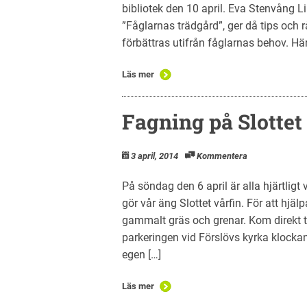
bibliotek den 10 april. Eva Stenvång Li
”Fåglarnas trädgård”, ger då tips och 
förbättras utifrån fåglarnas behov. Hä
Läs mer
Fagning på Slottet 
3 april, 2014
Kommentera
På söndag den 6 april är alla hjärtlig
gör vår äng Slottet vårfin. För att hjä
gammalt gräs och grenar. Kom direkt til
parkeringen vid Förslövs kyrka klockan
egen […]
Läs mer