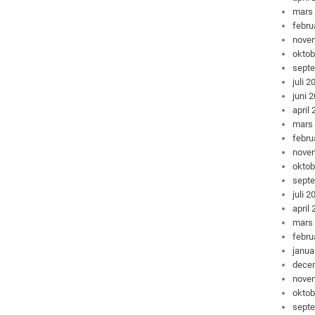
mars
febru
nove
oktob
sept
juli 2
juni 
april
mars
febru
nove
oktob
sept
juli 2
april
mars
febru
janua
dece
nove
oktob
sept