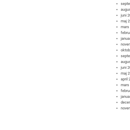
sept
augus
juni 
maj 
mars
febru
janua
nove
oktob
sept
augus
juni 
maj 
april
mars
febru
janua
dece
nove