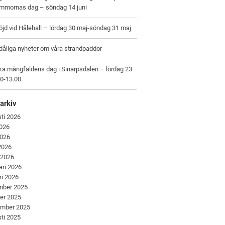
ommornas dag – söndag 14 juni
jd vid Hålehall – lördag 30 maj-söndag 31 maj
dåliga nyheter om våra strandpaddor
ka mångfaldens dag i Sinarpsdalen – lördag 23
00-13.00
arkiv
ti 2026
2026
2026
 2026
 2026
ari 2026
ri 2026
mber 2025
er 2025
ember 2025
ti 2025