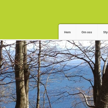
Hem
Om oss
Sty