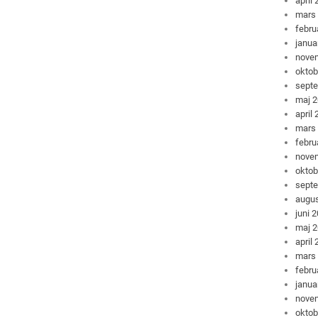
april
mars
febru
janua
nove
oktob
sept
maj 
april
mars
febru
nove
oktob
sept
augus
juni 
maj 
april
mars
febru
janua
nove
oktob