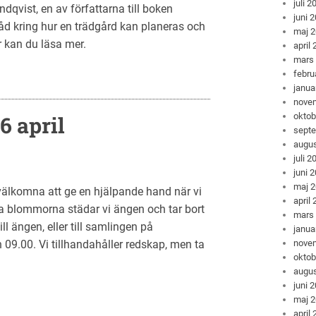
juli 2
ndqvist, en av författarna till boken
juni 
råd kring hur en trädgård kan planeras och
maj 
r kan du läsa mer.
april
mars
febru
janua
nove
oktob
6 april
sept
augus
juli 2
juni 
maj 
t välkomna att ge en hjälpande hand när vi
april
lpa blommorna städar vi ängen och tar bort
mars
l ängen, eller till samlingen på
janua
nove
 09.00. Vi tillhandahåller redskap, men ta
oktob
augus
juni 
maj 
april