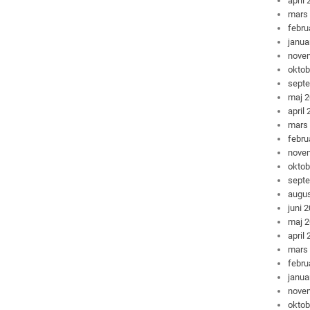
april
mars
febru
janua
nove
oktob
sept
maj 
april
mars
febru
nove
oktob
sept
augus
juni 
maj 
april
mars
febru
janua
nove
oktob