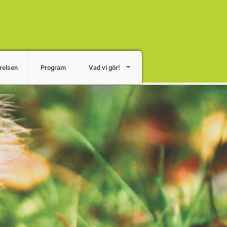
relsen
Program
Vad vi gör!