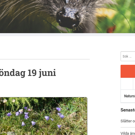
ndag 19 juni
Naturs
Senast
Slåtter 
Vilda än