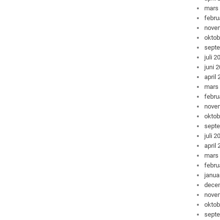
mars
febru
nove
oktob
sept
juli 2
juni 
april
mars
febru
nove
oktob
sept
juli 2
april
mars
febru
janua
dece
nove
oktob
sept