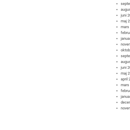
sept
augus
juni 
maj 
mars
febru
janua
nove
oktob
sept
augus
juni 
maj 
april
mars
febru
janua
dece
nove