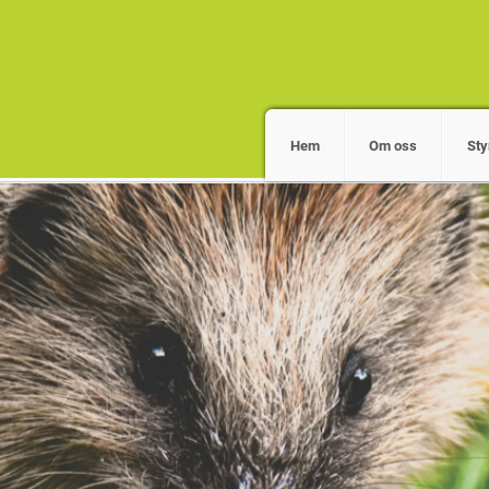
Hem
Om oss
Sty