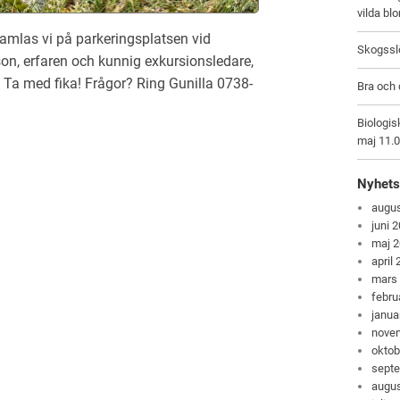
vilda bl
amlas vi på parkeringsplatsen vid
Skogsslö
n, erfaren och kunnig exkursionsledare,
 Ta med fika! Frågor? Ring Gunilla 0738-
Bra och 
Biologis
maj 11.
Nyhets
augus
juni 
maj 
april
mars
febru
janua
nove
oktob
sept
augus