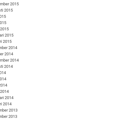
ember 2015
ti 2015
2015
2015
 2015
ari 2015
ri 2015
mber 2014
er 2014
ember 2014
ti 2014
2014
2014
 2014
 2014
ari 2014
ri 2014
mber 2013
mber 2013