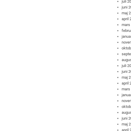
juli 2
juni 
maj 
april
mars
febru
janua
nove
oktob
sept
augus
juli 2
juni 
maj 
april
mars
janua
nove
oktob
augus
juni 
maj 
april