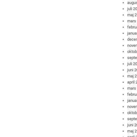
augus
juli 2
maj 
mars
febru
janua
dece
nove
oktob
sept
juli 2
juni 
maj 
april
mars
febru
janua
nove
oktob
sept
juni 
maj 