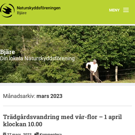
MENY
Hem
Om oss
Bjäre
Styrelsen
Din lokala Naturskyddsförening
Program
Vad vi gör!
Månadsarkiv:
mars 2023
Trädgårdsvandring med vår-flor – 1 april
klockan 10.00
27 mars, 2023
Kommentera