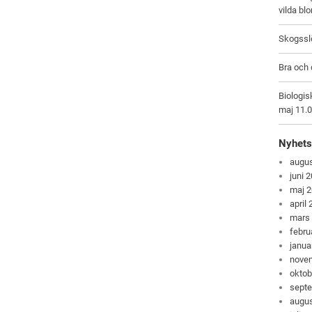
vilda bl
Skogsslö
Bra och 
Biologis
maj 11.
Nyhets
augus
juni 
maj 
april
mars
febru
janua
nove
oktob
sept
augus