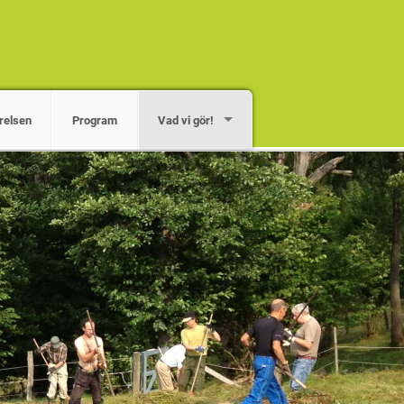
relsen
Program
Vad vi gör!