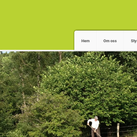
Hem
Om oss
Sty