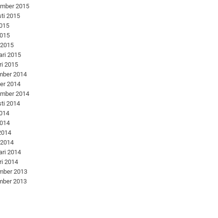
ember 2015
ti 2015
2015
2015
 2015
ari 2015
ri 2015
mber 2014
er 2014
ember 2014
ti 2014
2014
2014
 2014
 2014
ari 2014
ri 2014
mber 2013
mber 2013