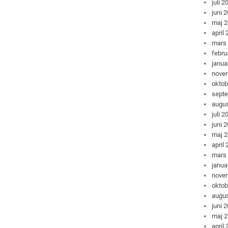
juli 2
juni 
maj 
april
mars
febru
janua
nove
oktob
sept
augus
juli 2
juni 
maj 
april
mars
janua
nove
oktob
augus
juni 
maj 
april