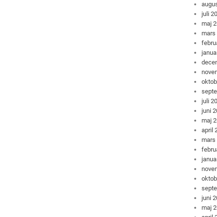
augus
juli 2
maj 
mars
febru
janua
dece
nove
oktob
sept
juli 2
juni 
maj 
april
mars
febru
janua
nove
oktob
sept
juni 
maj 