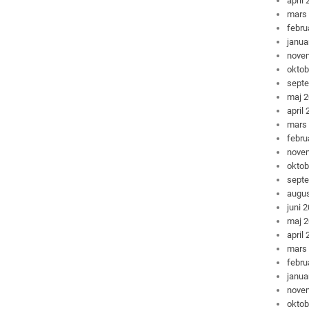
april
mars
febru
janua
nove
oktob
sept
maj 
april
mars
febru
nove
oktob
sept
augus
juni 
maj 
april
mars
febru
janua
nove
oktob