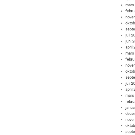
mars
febru
nove
oktob
sept
juli 2
juni 
april
mars
febru
nove
oktob
sept
juli 2
april
mars
febru
janua
dece
nove
oktob
sept