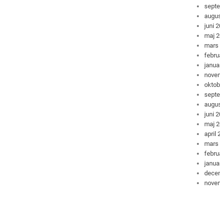
sept
augus
juni 
maj 
mars
febru
janua
nove
oktob
sept
augus
juni 
maj 
april
mars
febru
janua
dece
nove