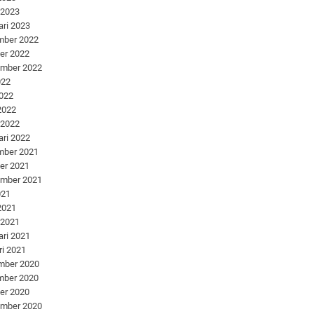
 2023
ari 2023
mber 2022
er 2022
ember 2022
022
2022
 2022
 2022
ari 2022
mber 2021
er 2021
ember 2021
021
 2021
 2021
ari 2021
ri 2021
mber 2020
mber 2020
er 2020
ember 2020