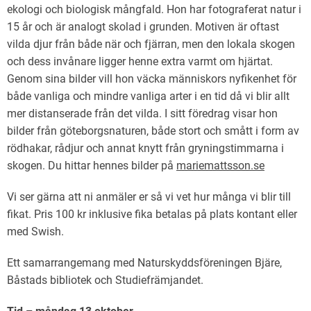
ekologi och biologisk mångfald. Hon har fotograferat natur i
15 år och är analogt skolad i grunden. Motiven är oftast
vilda djur från både när och fjärran, men den lokala skogen
och dess invånare ligger henne extra varmt om hjärtat.
Genom sina bilder vill hon väcka människors nyfikenhet för
både vanliga och mindre vanliga arter i en tid då vi blir allt
mer distanserade från det vilda. I sitt föredrag visar hon
bilder från göteborgsnaturen, både stort och smått i form av
rödhakar, rådjur och annat knytt från gryningstimmarna i
skogen. Du hittar hennes bilder på
mariemattsson.se
Vi ser gärna att ni anmäler er så vi vet hur många vi blir till
fikat. Pris 100 kr inklusive fika betalas på plats kontant eller
med Swish.
Ett samarrangemang med Naturskyddsföreningen Bjäre,
Båstads bibliotek och Studiefrämjandet.