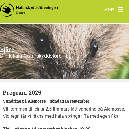
MENY
Hem
Om oss
Bjäre
Styrelsen
Din lokala Naturskyddsförening
Program
Vad vi gör!
Program 2025
Vandring på Älemosse – söndag 14 september
Välkommen till cirka 2,5 timmars lätt vandring på Älemosse.
Vid regn får vi räkna med hala spångar. Ta med egen fika.