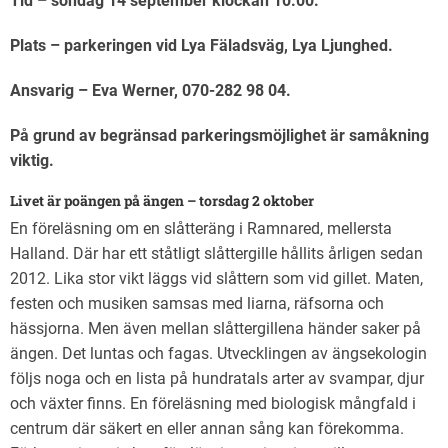
Tid – söndag 14 september klockan 10.00.
Plats – parkeringen vid Lya Fäladsväg, Lya Ljunghed.
Ansvarig – Eva Werner, 070-282 98 04.
På grund av begränsad parkeringsmöjlighet är samåkning
viktig.
Livet är poängen på ängen – torsdag 2 oktober
En föreläsning om en slåtteräng i Ramnared, mellersta
Halland. Där har ett ståtligt slåttergille hållits årligen sedan
2012. Lika stor vikt läggs vid slåttern som vid gillet. Maten,
festen och musiken samsas med liarna, räfsorna och
hässjorna. Men även mellan slåttergillena händer saker på
ängen. Det luntas och fagas. Utvecklingen av ängsekologin
följs noga och en lista på hundratals arter av svampar, djur
och växter finns. En föreläsning med biologisk mångfald i
centrum där säkert en eller annan sång kan förekomma.