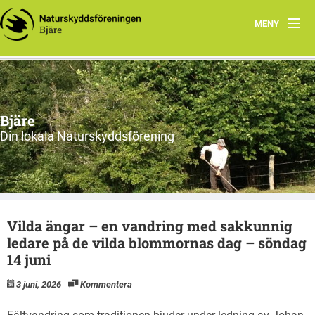
MENY
Hem
Om oss
Bjäre
Styrelsen
Din lokala Naturskyddsförening
Program
Vad vi gör!
Vilda ängar – en vandring med sakkunnig
ledare på de vilda blommornas dag – söndag
14 juni
3 juni, 2026
Kommentera