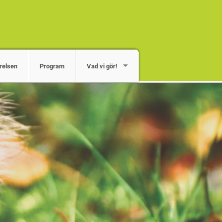
relsen
Program
Vad vi gör!