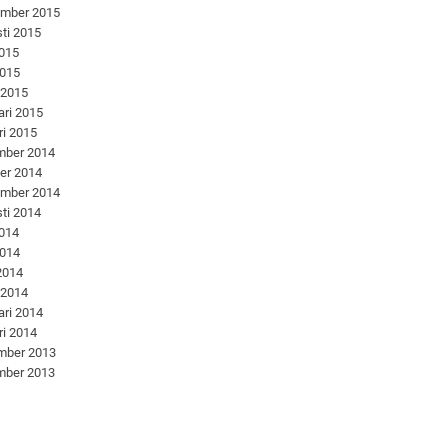
ember 2015
ti 2015
2015
2015
 2015
ari 2015
ri 2015
mber 2014
er 2014
ember 2014
ti 2014
2014
2014
 2014
 2014
ari 2014
ri 2014
mber 2013
mber 2013