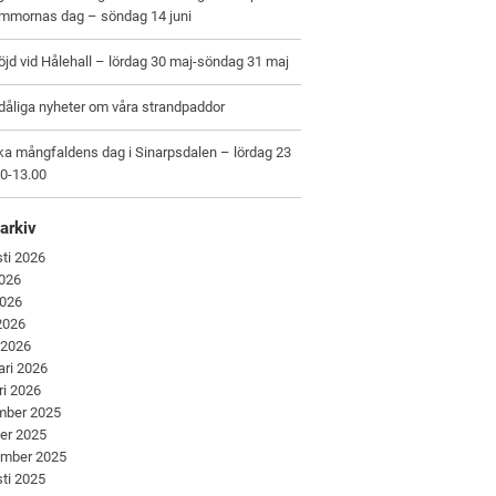
ommornas dag – söndag 14 juni
jd vid Hålehall – lördag 30 maj-söndag 31 maj
dåliga nyheter om våra strandpaddor
ka mångfaldens dag i Sinarpsdalen – lördag 23
00-13.00
arkiv
ti 2026
2026
2026
 2026
 2026
ari 2026
ri 2026
mber 2025
er 2025
ember 2025
ti 2025