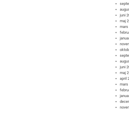
sept
augus
juni 
maj 
mars
febru
janua
nove
oktob
sept
augus
juni 
maj 
april
mars
febru
janua
dece
nove