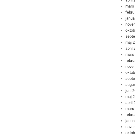
april
mars
febru
janua
nove
oktob
sept
maj 
april
mars
febru
nove
oktob
sept
augus
juni 
maj 
april
mars
febru
janua
nove
oktob