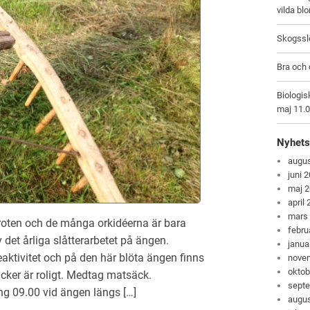
vilda bl
Skogsslö
Bra och 
Biologis
maj 11.
Nyhets
augus
juni 
maj 
april
mars
roten och de många orkidéerna är bara
febru
det årliga slåtterarbetet på ängen.
janua
aktivitet och på den här blöta ängen finns
nove
oktob
cker är roligt. Medtag matsäck.
sept
g 09.00 vid ängen längs […]
augus