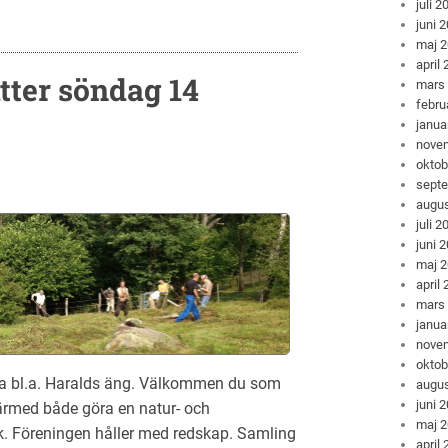
juli 2
juni 
maj 
april
tter söndag 14
mars
febru
janua
nove
oktob
sept
augus
juli 2
juni 
maj 
april
mars
janua
nove
oktob
öta bl.a. Haralds äng. Välkommen du som
augus
juni 
 därmed både göra en natur- och
maj 
k. Föreningen håller med redskap. Samling
april