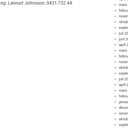
arig: Lennart Johnsson, 0431-732 44.
mars
febru
nove
oktob
sept
juli 2
juni 
april
mars
febru
nove
oktob
sept
juli 2
april
mars
febru
janua
dece
nove
oktob
sept