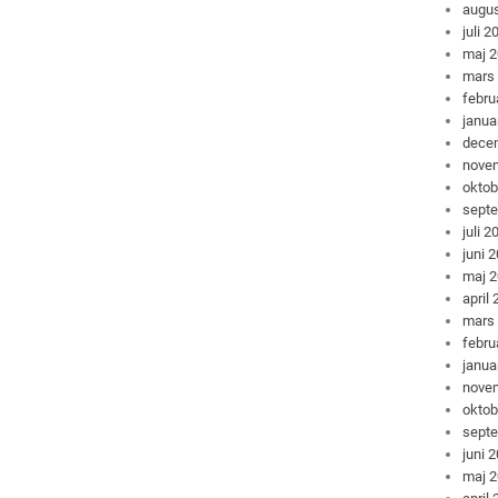
augus
juli 2
maj 
mars
febru
janua
dece
nove
oktob
sept
juli 2
juni 
maj 
april
mars
febru
janua
nove
oktob
sept
juni 
maj 