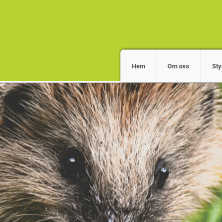
Hem
Om oss
Sty