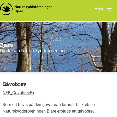
MENY
Hem
Om oss
Bjäre
Styrelsen
Din lokala Naturskyddsförening
Program
Vad vi gör!
Gåvobrev
NFB_GavobrevEx
Som ett bevis på den gåva man lämnar till kretsen
Naturskyddsföreningen Bjäre erbjuds ett gåvobrev.