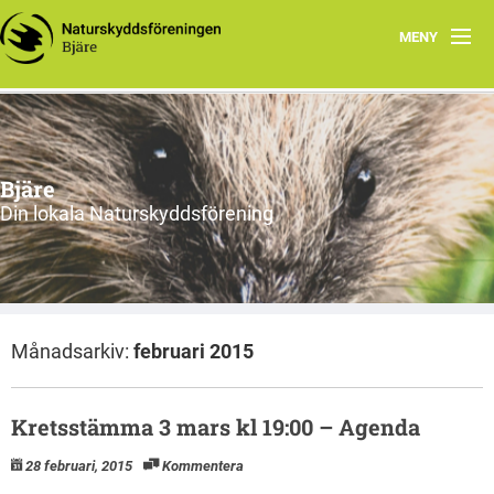
MENY
Hem
Om oss
Bjäre
Styrelsen
Din lokala Naturskyddsförening
Program
Vad vi gör!
Månadsarkiv:
februari 2015
Kretsstämma 3 mars kl 19:00 – Agenda
28 februari, 2015
Kommentera