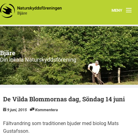
MENY
Hem
Om oss
Bjäre
Styrelsen
Din lokala Naturskyddsförening
Program
Vad vi gör!
De Vilda Blommornas dag, Söndag 14 juni
9 juni, 2015
Kommentera
Fältvandring som traditionen bjuder med biolog Mats
Gustafsson.