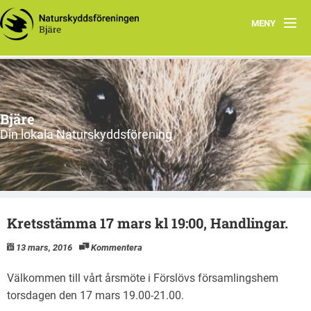
MENY
Hem
Om oss
Bjäre
Styrelsen
Din lokala Naturskyddsförening
Program
Vad vi gör!
Kretsstämma 17 mars kl 19:00, Handlingar.
13 mars, 2016
Kommentera
Välkommen till vårt årsmöte i Förslövs församlingshem
torsdagen den 17 mars 19.00-21.00.