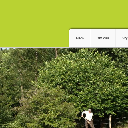
Hem
Om oss
Sty