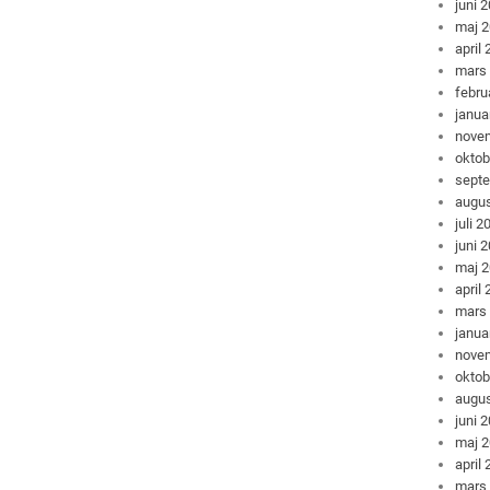
juni 
maj 
april
mars
febru
janua
nove
oktob
sept
augus
juli 2
juni 
maj 
april
mars
janua
nove
oktob
augus
juni 
maj 
april
mars