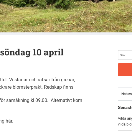
 söndag 10 april
tet. Vi städar och räfsar från grenar,
krare blomsterprakt. Redskap finns.
Naturs
 för samåkning kl 09.00. Alternativt kom
Senast
Vilda än
ng här
.
vilda bl