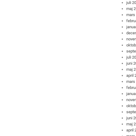
juli 2
maj 
mars
febru
janua
dece
nove
oktob
sept
juli 2
juni 
maj 
april
mars
febru
janua
nove
oktob
sept
juni 
maj 
april