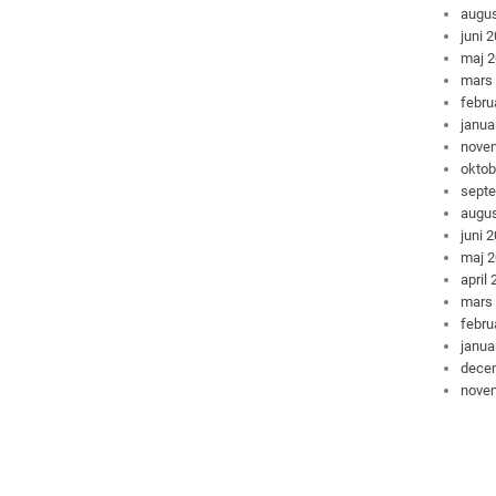
augus
juni 
maj 
mars
febru
janua
nove
oktob
sept
augus
juni 
maj 
april
mars
febru
janua
dece
nove