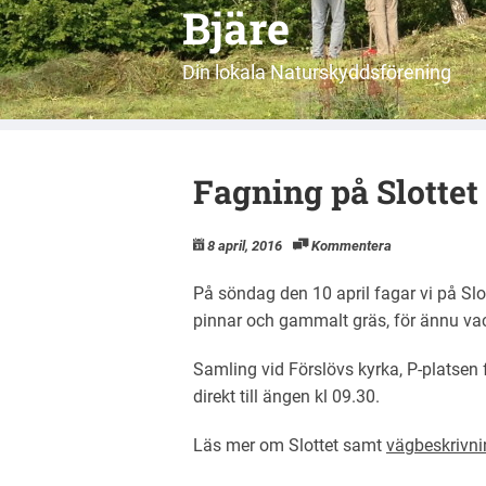
Bjäre
Din lokala Naturskyddsförening
Fagning på Slottet
8 april, 2016
Kommentera
På söndag den 10 april fagar vi på Slot
pinnar och gammalt gräs, för ännu vac
Samling vid Förslövs kyrka, P-platsen
direkt till ängen kl 09.30.
Läs mer om Slottet samt
vägbeskrivni