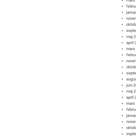
mars
febru
janua
nove
oktob
sept
maj 
april
mars
febru
nove
oktob
sept
augus
juni 
maj 
april
mars
febru
janua
nove
oktob
sept