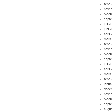
febru
nove
oktob
sept
juli 2
juni 
april
mars
febru
nove
oktob
sept
juli 2
april
mars
febru
janua
dece
nove
oktob
sept
augus