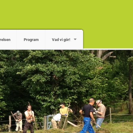
relsen
Program
Vad vi gör!