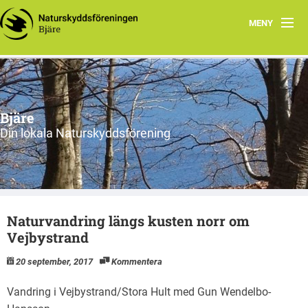
MENY
Hem
Om oss
Bjäre
Styrelsen
Din lokala Naturskyddsförening
Program
Vad vi gör!
Naturvandring längs kusten norr om
Vejbystrand
20 september, 2017
Kommentera
Vandring i Vejbystrand/Stora Hult med Gun Wendelbo-