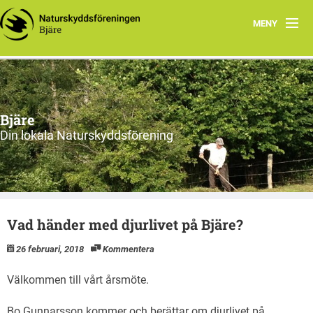
MENY
Hem
Om oss
Bjäre
Styrelsen
Din lokala Naturskyddsförening
Program
Vad vi gör!
Vad händer med djurlivet på Bjäre?
26 februari, 2018
Kommentera
Välkommen till vårt årsmöte.
Bo Gunnarsson kommer och berättar om djurlivet på