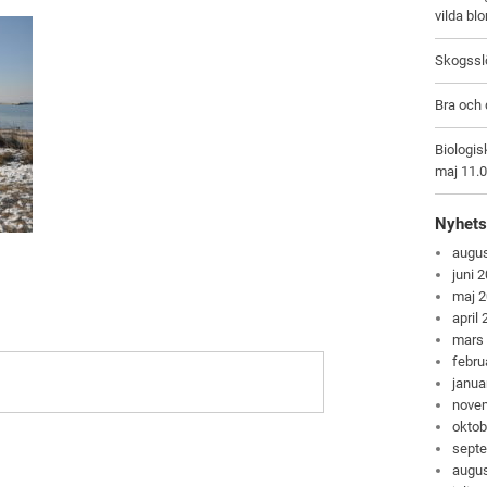
vilda bl
Skogsslö
Bra och 
Biologis
maj 11.
Nyhets
augus
juni 
maj 
april
mars
febru
janua
nove
oktob
sept
augus