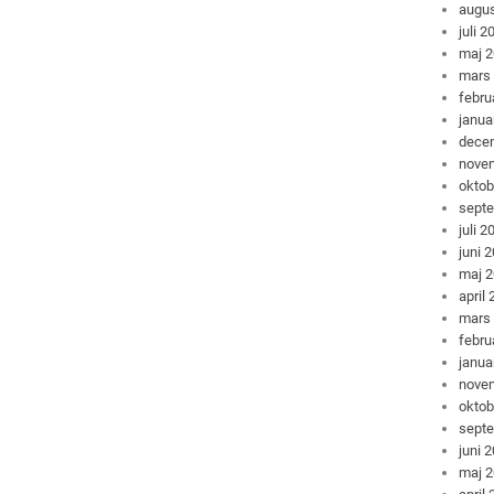
augus
juli 2
maj 
mars
febru
janua
dece
nove
oktob
sept
juli 2
juni 
maj 
april
mars
febru
janua
nove
oktob
sept
juni 
maj 