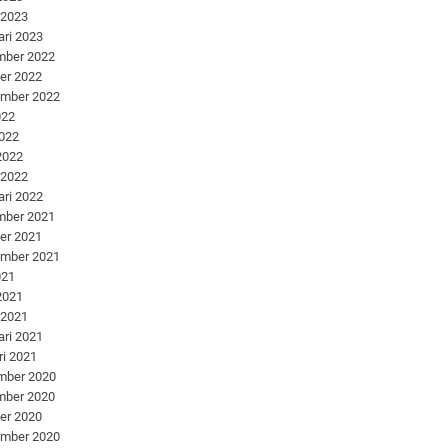
 2023
ari 2023
mber 2022
er 2022
ember 2022
022
2022
 2022
 2022
ari 2022
mber 2021
er 2021
ember 2021
021
 2021
 2021
ari 2021
ri 2021
mber 2020
mber 2020
er 2020
ember 2020