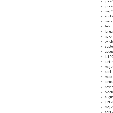
juli 2
juni 
maj 
april
mars
febru
janua
nove
oktob
sept
augus
juli 2
juni 
maj 
april
mars
janua
nove
oktob
augus
juni 
maj 
april