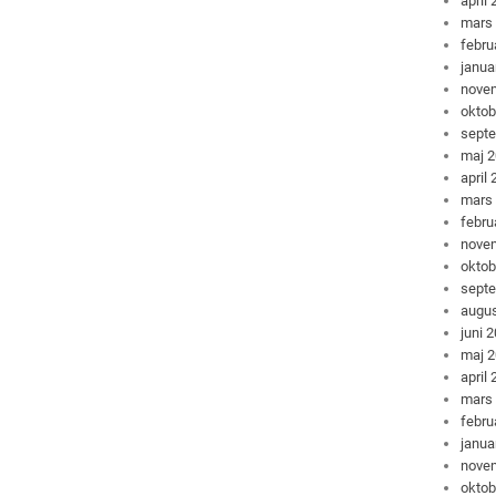
april
mars
febru
janua
nove
oktob
sept
maj 
april
mars
febru
nove
oktob
sept
augus
juni 
maj 
april
mars
febru
janua
nove
oktob