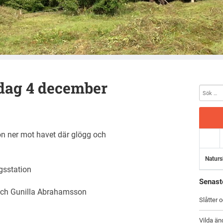
dag 4 december
on ner mot havet där glögg och
Naturs
gsstation
Senast
 och Gunilla Abrahamsson
Slåtter 
Vilda än