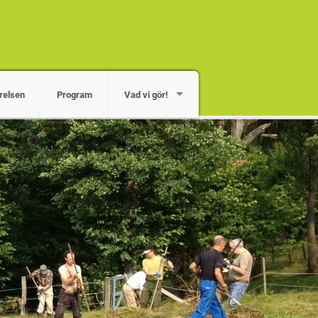
relsen
Program
Vad vi gör!