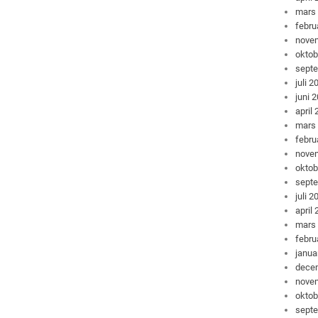
mars
febru
nove
oktob
sept
juli 2
juni 
april
mars
febru
nove
oktob
sept
juli 2
april
mars
febru
janua
dece
nove
oktob
sept