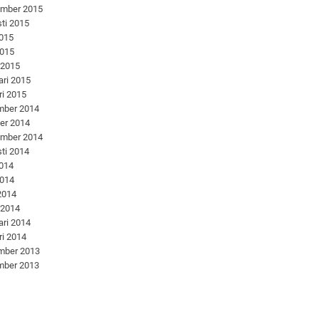
ember 2015
ti 2015
2015
2015
 2015
ari 2015
ri 2015
mber 2014
er 2014
ember 2014
ti 2014
2014
2014
 2014
 2014
ari 2014
ri 2014
mber 2013
mber 2013