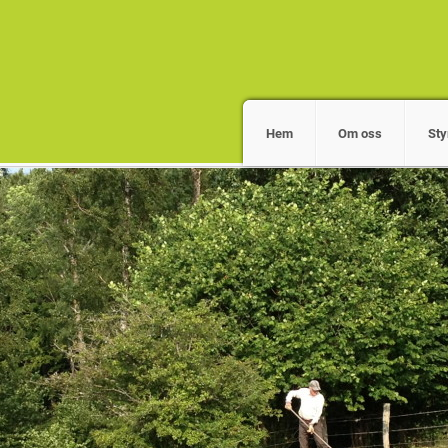
Hem
Om oss
Sty