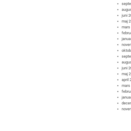
sept
augus
juni 
maj 
mars
febru
janua
nove
oktob
sept
augus
juni 
maj 
april
mars
febru
janua
dece
nove