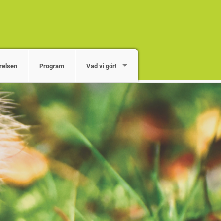
relsen
Program
Vad vi gör!