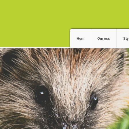
Hem
Om oss
Sty