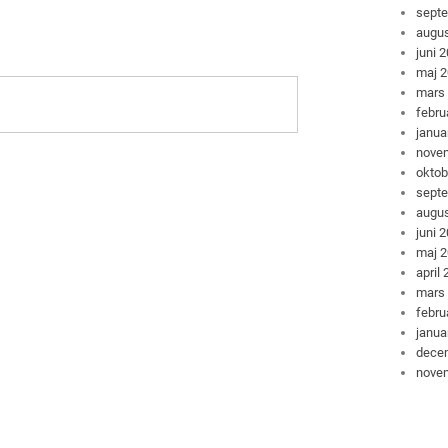
sept
augus
juni 
maj 
mars
febru
janua
nove
oktob
sept
augus
juni 
maj 
april
mars
febru
janua
dece
nove