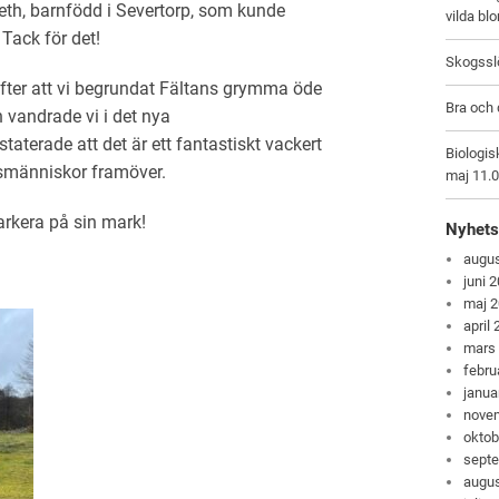
eth, barnfödd i Severtorp, som kunde
vilda bl
 Tack för det!
Skogsslö
fter att vi begrundat Fältans grymma öde
Bra och 
n vandrade vi i det nya
aterade att det är ett fantastiskt vackert
Biologis
smänniskor framöver.
maj 11.
arkera på sin mark!
Nyhets
augus
juni 
maj 
april
mars
febru
janua
nove
oktob
sept
augus