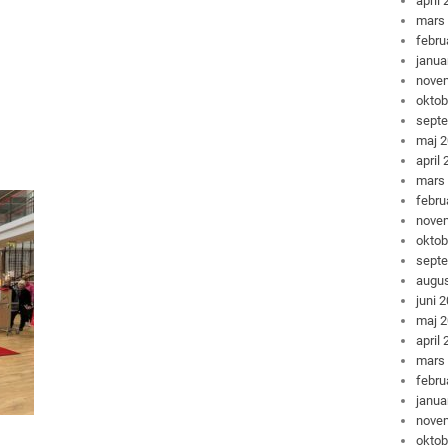
april
mars
febru
janua
nove
oktob
sept
maj 
april
mars
febru
nove
oktob
sept
augus
juni 
maj 
april
mars
febru
janua
nove
oktob