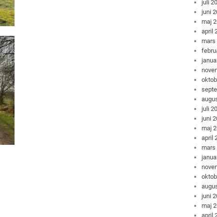
juli 2
juni 
maj 
april
mars
febru
janua
nove
oktob
sept
augus
juli 2
juni 
maj 
april
mars
janua
nove
oktob
augus
juni 
maj 
april