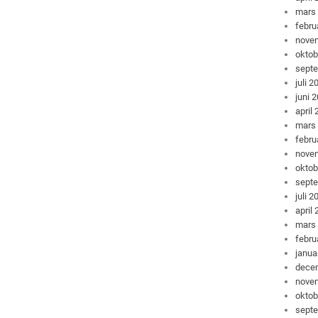
mars
febru
nove
oktob
sept
juli 2
juni 
april
mars
febru
nove
oktob
sept
juli 2
april
mars
febru
janua
dece
nove
oktob
sept