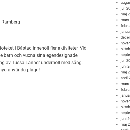
augus
juli 2
maj 
mars
in Ramberg
febru
janua
dece
nove
teket i Båstad innehöll fler aktiviteter. Vid
oktob
sept
ade barn och vuxna sina egendesignade
juli 2
dning av Tussa Lannér underhöll med sång.
juni 
nya använda plagg!
maj 
april
mars
febru
janua
nove
oktob
sept
juni 
maj 