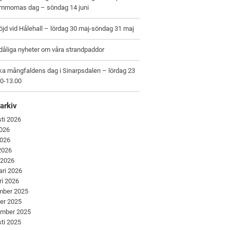
ommornas dag – söndag 14 juni
jd vid Hålehall – lördag 30 maj-söndag 31 maj
dåliga nyheter om våra strandpaddor
ka mångfaldens dag i Sinarpsdalen – lördag 23
00-13.00
arkiv
ti 2026
2026
2026
 2026
 2026
ari 2026
ri 2026
mber 2025
er 2025
ember 2025
ti 2025