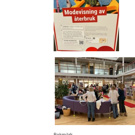
Bokmärk
.