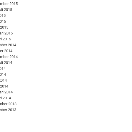
ember 2015
ti 2015
2015
2015
 2015
ari 2015
ri 2015
mber 2014
er 2014
ember 2014
ti 2014
2014
2014
 2014
 2014
ari 2014
ri 2014
mber 2013
mber 2013