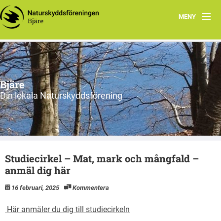
MENY
Hem
Om oss
Bjäre
Styrelsen
Din lokala Naturskyddsförening
Program
Vad vi gör!
Studiecirkel – Mat, mark och mångfald –
anmäl dig här
16 februari, 2025
Kommentera
Här anmäler du dig till studiecirkeln