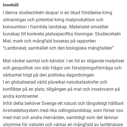
Innehåll
I denna studiecirkeln skapar vi en ökad förståelse kring
utmaningar och potential kring matproduktion och
konsumtion i framtida landskap. Materialet omsätter
kunskap till konkreta platsspecifika lösningar. Studiecirkeln
Mat, mark och mångfald baseras på rapporten
“Lantbruket, samhället och den biologiska mångfalden”
Mat väcker samtal och känslor. I en tid av stigande matpriser
och geopolitisk oro står frågor om försörjningsförmåga och
sårbarhet högt på den politiska dagordningen.
I en globaliserad värld påverkar naturkatastrofer och
konflikter på en plats, tillgången på mat och insatsvaror på
andra kontinenter.
Inför detta behöver Sverige ett robust och långsiktigt hållbart
livsmedelssystem med rika odlingslandskap, som förser oss
med mat och andra mervärden, samtidigt som det lämnar
utrymme för naturen och värnar en mångfald av lantbrukare