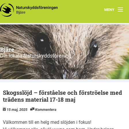
MENY
Hem
Om oss
Bjäre
Styrelsen
Din lokala Naturskyddsförening
Program
Vad vi gör!
Skogsslöjd – förståelse och förströelse med
trädens material 17-18 maj
15 maj, 2025
Kommentera
Välkommen till en helg med slöjden i fokus!