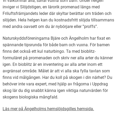
Vi välkomnar alla, såväl vuxna som barn. Under helgen
inviger vi Slöjdstigen, en lärorik promenad längs med
Friluftsfrämjandets leder där skyltar berättar om träden och
slöjden. Hela helgen kan du kostnadsfritt slöjda tillsammans
med andra oavsett om du är nybörjare eller ”proffs”.
Naturskyddsföreningarna Bjäre och Ängelholm har fixat en
spännande tipsrunda för både barn och vuxna. För barnen
finns det också ett kul naturbingo. Ta med bioblitz-
formuläret på promenaden och skriv ner alla arter du känner
igen. En bioblitz är en inventering av alla arter inom ett
avgränsat område. Målet är att vi alla ska fylla tavlan som
finns vid målgången. Har du koll på skogen i din närhet? Du
behöver inte vara expert, med hjälp av frågorna i Uppdrag
skog lär du dig snabbt känna igen viktiga naturvärden för
skogens biologiska mångfald.
Läs mer på Ängelholms hemslöjdsgilles hemsida.