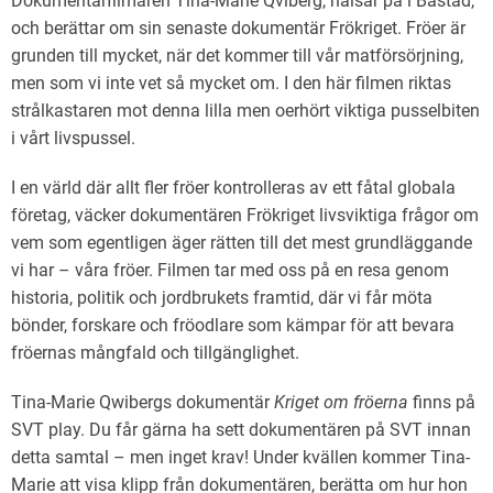
Dokumentärfilmaren Tina-Marie Qviberg, hälsar på i Båstad,
och berättar om sin senaste dokumentär Frökriget. Fröer är
grunden till mycket, när det kommer till vår matförsörjning,
men som vi inte vet så mycket om. I den här filmen riktas
strålkastaren mot denna lilla men oerhört viktiga pusselbiten
i vårt livspussel.
I en värld där allt fler fröer kontrolleras av ett fåtal globala
företag, väcker dokumentären Frökriget livsviktiga frågor om
vem som egentligen äger rätten till det mest grundläggande
vi har – våra fröer. Filmen tar med oss på en resa genom
historia, politik och jordbrukets framtid, där vi får möta
bönder, forskare och fröodlare som kämpar för att bevara
fröernas mångfald och tillgänglighet.
Tina-Marie Qwibergs dokumentär
Kriget om fröerna
finns på
SVT play. Du får gärna ha sett dokumentären på SVT innan
detta samtal – men inget krav! Under kvällen kommer Tina-
Marie att visa klipp från dokumentären, berätta om hur hon