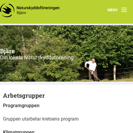
MENY
Hem
Om oss
Bjäre
Styrelsen
Din lokala Naturskyddsförening
Program
Vad vi gör!
Arbetsgrupper
Programgruppen
Gruppen utarbetar kretsens program
Klimatgruppen