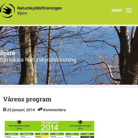
MENY
Hem
Om oss
Bjäre
Styrelsen
Din lokala Naturskyddsförening
Program
Vad vi gör!
Vårens program
23 januari, 2014
Kommentera