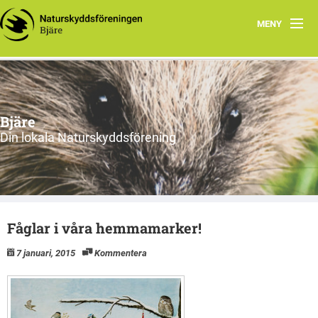
MENY
Hem
Om oss
Bjäre
Styrelsen
Din lokala Naturskyddsförening
Program
Vad vi gör!
Fåglar i våra hemmamarker!
7 januari, 2015
Kommentera