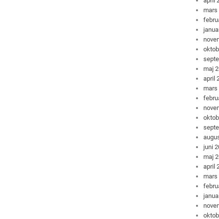
april
mars
febru
janua
nove
oktob
sept
maj 
april
mars
febru
nove
oktob
sept
augus
juni 
maj 
april
mars
febru
janua
nove
oktob