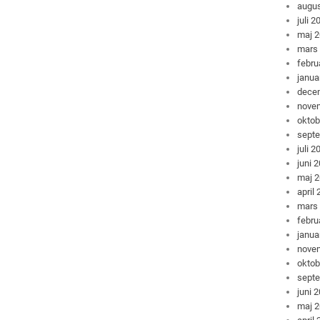
augus
juli 2
maj 
mars
febru
janua
dece
nove
oktob
sept
juli 2
juni 
maj 
april
mars
febru
janua
nove
oktob
sept
juni 
maj 