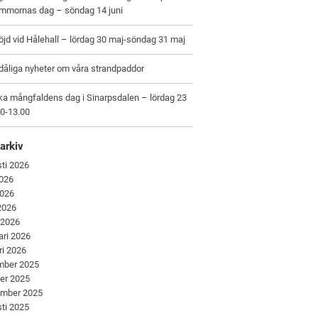
ommornas dag – söndag 14 juni
jd vid Hålehall – lördag 30 maj-söndag 31 maj
dåliga nyheter om våra strandpaddor
ka mångfaldens dag i Sinarpsdalen – lördag 23
00-13.00
arkiv
ti 2026
2026
2026
 2026
 2026
ari 2026
ri 2026
mber 2025
er 2025
ember 2025
ti 2025