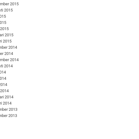
ember 2015
ti 2015
2015
2015
 2015
ari 2015
ri 2015
mber 2014
er 2014
ember 2014
ti 2014
2014
2014
 2014
 2014
ari 2014
ri 2014
mber 2013
mber 2013