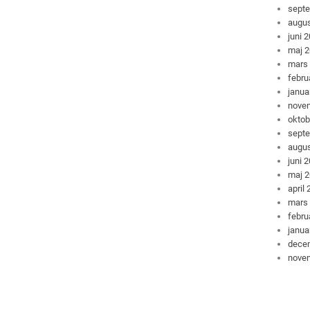
sept
augus
juni 
maj 
mars
febru
janua
nove
oktob
sept
augus
juni 
maj 
april
mars
febru
janua
dece
nove