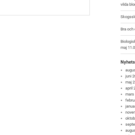
vilda bl
Skogsslö
Bra och 
Biologis
maj 11.
Nyhets
augus
juni 
maj 
april
mars
febru
janua
nove
oktob
sept
augus