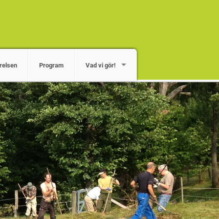
relsen
Program
Vad vi gör!