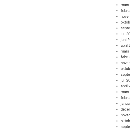
mars
febru
nove
oktob
sept
juli 2
juni 
april
mars
febru
nove
oktob
sept
juli 2
april
mars
febru
janua
dece
nove
oktob
sept