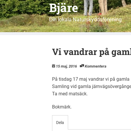
Bjäre
Din lokala Naturskyddsförening
Vi vandrar på gam
15 maj, 2016
Kommentera
På tisdag 17 maj vandrar vi på gamla 
Samling vid gamla järnvägsövergången
Ta med matsäck.
Bokmärk
.
Dela