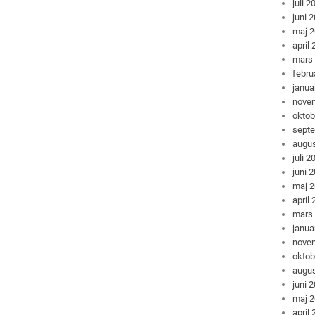
juli 2
juni 
maj 
april
mars
febru
janua
nove
oktob
sept
augus
juli 2
juni 
maj 
april
mars
janua
nove
oktob
augus
juni 
maj 
april