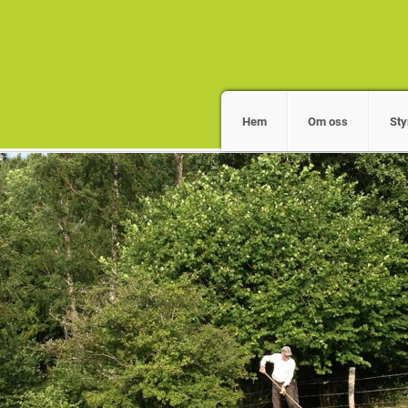
Hem
Om oss
Sty