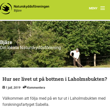
MENY
Hem
Om oss
Bjäre
Styrelsen
Din lokala Naturskyddsförening
Program
Vad vi gör!
Hur ser livet ut på bottnen i Laholmsbukten?
1 juli, 2019
Kommentera
Välkommen att följa med på en tur ut i Laholmsbukten med
forskningsfartyget Sabella.