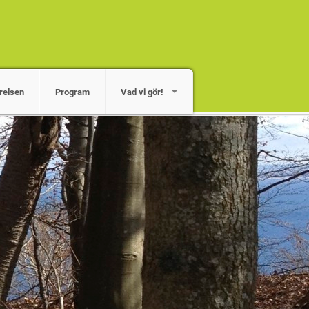
relsen
Program
Vad vi gör!