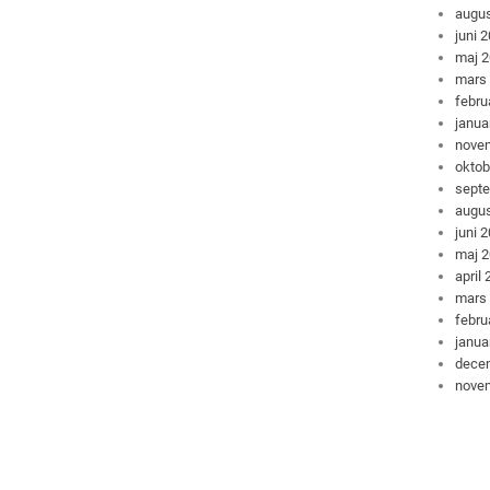
augus
juni 
maj 
mars
febru
janua
nove
oktob
sept
augus
juni 
maj 
april
mars
febru
janua
dece
nove