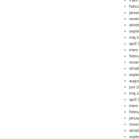
mars
febru
janua
nove
oktob
sept
maj 
april
mars
febru
nove
oktob
sept
augus
juni 
maj 
april
mars
febru
janua
nove
oktob
sept