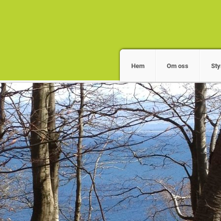
Hem
Om oss
Sty