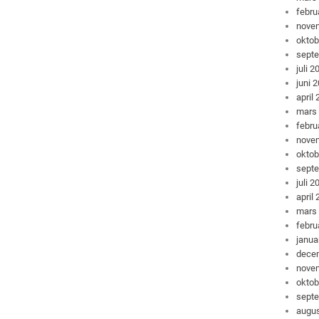
febru
nove
oktob
sept
juli 2
juni 
april
mars
febru
nove
oktob
sept
juli 2
april
mars
febru
janua
dece
nove
oktob
sept
augus