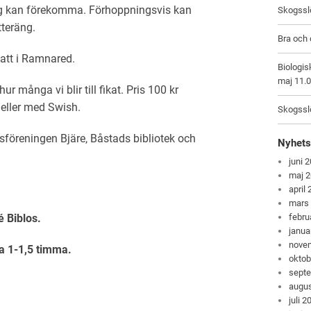
ng kan förekomma. Förhoppningsvis kan
Skogsslö
tteräng.
Bra och 
att i Ramnared.
Biologis
maj 11.
ur många vi blir till fikat. Pris 100 kr
 eller med Swish.
Skogsslö
öreningen Bjäre, Båstads bibliotek och
Nyhets
juni 
maj 
april
mars
febru
é Biblos.
janua
nove
ka 1-1,5 timma.
oktob
sept
augus
juli 2