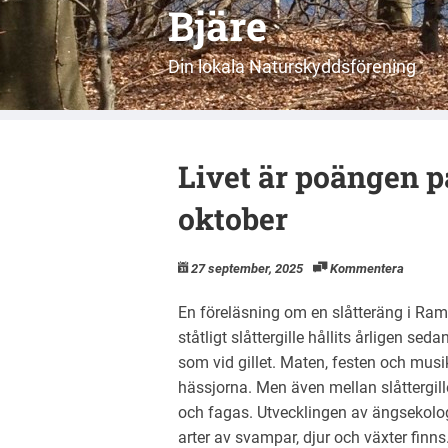
Bjäre
Din lokala Naturskyddsförening
Livet är poängen p
oktober
27 september, 2025
Kommentera
En föreläsning om en slåtteräng i Ramn
ståtligt slåttergille hållits årligen sed
som vid gillet. Maten, festen och mus
hässjorna. Men även mellan slåttergil
och fagas. Utvecklingen av ängsekolog
arter av svampar, djur och växter finn