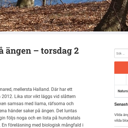
å ängen – torsdag 2
ared, mellersta Halland. Där har ett
Naturs
an 2012. Lika stor vikt läggs vid slåttern
iken samsas med liarna, räfsorna och
Senast
lena händer saker på ängen. Det luntas
Vilda än
in följs noga och en lista på hundratals
vilda bl
s. En föreläsning med biologisk mångfald i