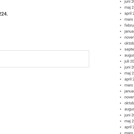
juni 
maj 
april
224.
mars
febru
janua
nove
oktob
sept
augus
juli 2
juni 
maj 
april
mars
janua
nove
oktob
augus
juni 
maj 
april
mars