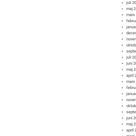
juli 2
maj 
mars
febru
janua
dece
nove
oktob
sept
juli 2
juni 
maj 
april
mars
febru
janua
nove
oktob
sept
juni 
maj 
april