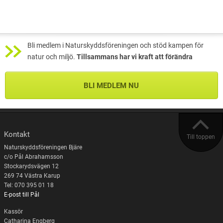
Bli medlem i Naturskyddsföreningen och stöd kampen för
natur och miljö.
Tillsammans har vi kraft att förändra
BLI MEDLEM NU
Kontakt
Till toppen
Naturskyddsföreningen Bjäre
c/o Pål Abrahamsson
Stockarydsvägen 12
269 74 Västra Karup
Tel: 070 395 01 18
E-post till Pål
Kassör
Catharina Engberg