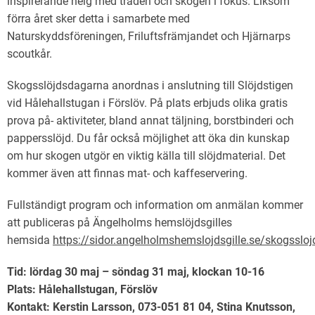
inspirerande helg med träden och skogen i fokus. Liksom
förra året sker detta i samarbete med
Naturskyddsföreningen, Friluftsfrämjandet och Hjärnarps
scoutkår.
Skogsslöjdsdagarna anordnas i anslutning till Slöjdstigen
vid Hålehallstugan i Förslöv. På plats erbjuds olika gratis
prova på- aktiviteter, bland annat täljning, borstbinderi och
pappersslöjd. Du får också möjlighet att öka din kunskap
om hur skogen utgör en viktig källa till slöjdmaterial. Det
kommer även att finnas mat- och kaffeservering.
Fullständigt program och information om anmälan kommer
att publiceras på Ängelholms hemslöjdsgilles
hemsida
https://sidor.angelholmshemslojdsgille.se/skogssloj
Tid: lördag 30 maj – söndag 31 maj, klockan 10-16
Plats: Hålehallstugan, Förslöv
Kontakt: Kerstin Larsson, 073-051 81 04, Stina Knutsson,