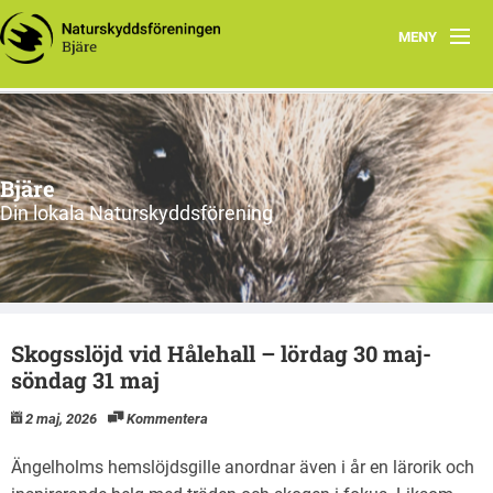
MENY
Hem
Om oss
Bjäre
Styrelsen
Din lokala Naturskyddsförening
Program
Vad vi gör!
Skogsslöjd vid Hålehall – lördag 30 maj-
söndag 31 maj
2 maj, 2026
Kommentera
Ängelholms hemslöjdsgille anordnar även i år en lärorik och