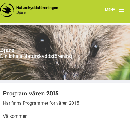
MENY
Hem
Om oss
Bjäre
Styrelsen
Din lokala Naturskyddsförening
Program
Vad vi gör!
Program våren 2015
Här finns
Programmet för våren 2015
Välkommen!